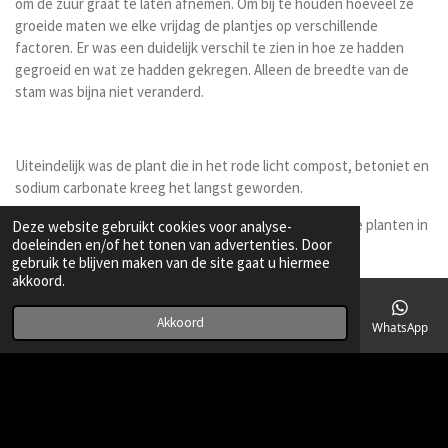
om de zuur graat te laten afnemen. Om bij te houden hoeveel ze
groeide maten we elke vrijdag de plantjes op verschillende
factoren. Er was een duidelijk verschil te zien in hoe ze hadden
gegroeid en wat ze hadden gekregen. Alleen de breedte van de
stam was bijna niet veranderd.
Uiteindelijk was de plant die in het rode licht compost, betoniet en
sodium carbonate kreeg het langst geworden.
In alle soorten licht was deze het langs alleen waren alle planten in
Deze website gebruikt cookies voor analyse-
doeleinden en/of het tonen van advertenties. Door
het rode licht veel langer dan die in andere soorten.
gebruik te blijven maken van de site gaat u hiermee
akkoord.
Akkoord
E-mailadres
Telefoonnummer
Kaart
Instagram
WhatsApp
©Heleen Hoekstra Technasium
Powered by
JouwWeb